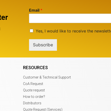
Email
*
ter
t
Yes, I would like to receive the newslett
Subscribe
RESOURCES
Customer & Technical Support
CoA Request
Quote request
How to order?
Distributors
Quote Request (Services)