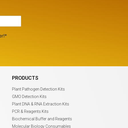
er!*
PRODUCTS
Plant Pathogen Detection Kits
GMO Detection Kits
Plant DNA & RNA Extraction Kits
PCR & Reagents Kits
Biochemical Buffer and Reagents
Molecular Biology Consumables